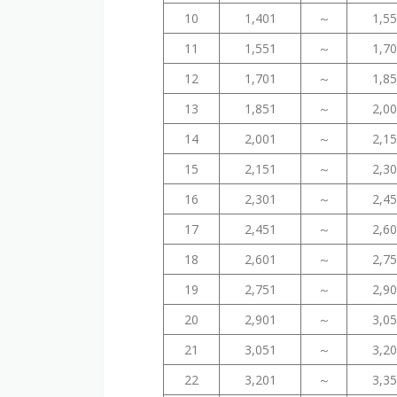
10
1,401
～
1,5
11
1,551
～
1,7
12
1,701
～
1,8
13
1,851
～
2,0
14
2,001
～
2,1
15
2,151
～
2,3
16
2,301
～
2,4
17
2,451
～
2,6
18
2,601
～
2,7
19
2,751
～
2,9
20
2,901
～
3,0
21
3,051
～
3,2
22
3,201
～
3,3