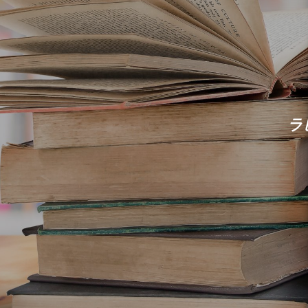
解答す
ラ