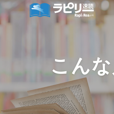
コ
ン
テ
ン
ツ
へ
ス
キ
ッ
プ
こんな
問