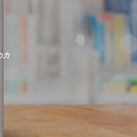
て
りない…
の力