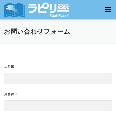
コ
ン
メニュー
テ
ン
ツ
へ
お問い合わせ
お申し込み
ユーザーログイン
お問い合わせフォーム
ス
キ
ッ
プ
ご所属
お名前
*